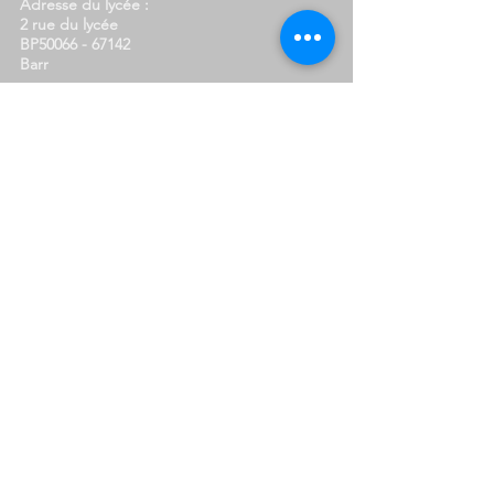
Adresse du lycée :
2 rue du lycée
BP50066 - 67142
Barr
Pour contacter le lycée :
N° de téléphone :
03.88.58.57.88
Email :
ce.0670002n@ac-strasbourg.fr
Vie scolaire - absences :
03.88.58.57.85
vie.scolaire.schure@ac-strasbourg.fr