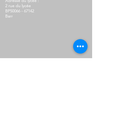
Adresse du lycée :
2 rue du lycée
BP50066 - 67142
Barr
Pour contacter le lycée :
N° de téléphone :
03.88.58.57.88
Email :
ce.0670002n@ac-strasbourg.fr
Vie scolaire - absences :
03.88.58.57.85
vie.scolaire.schure@ac-strasbourg.fr