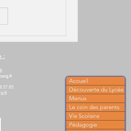
 :
88
urg.fr
Accueil
8.57.85
Découverte du Lycée
g.fr
Menus
Le coin des parents
Vie Scolaire
Pédagogie