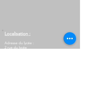
Localisation :
Adresse du lycée :
2 rue du lycée
BP50066 - 67142
Barr
Pour contacter le lycée :