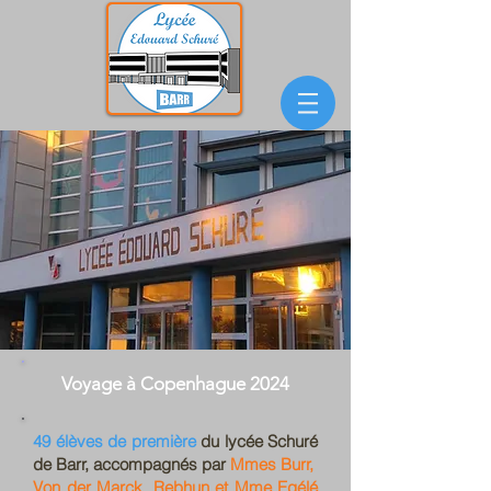
Voyage à Copenhague 2024
49 élèves de première
du lycée Schuré
de Barr, accompagnés par
Mmes Burr,
Von der Marck, Rebhun et Mme Egélé